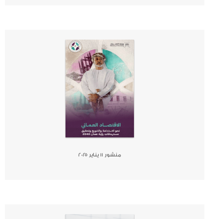
صحيفة
جريدة
كتاب
منشور ١١ يناير ٢٠٢٥
صحيفة
جريدة
كتاب